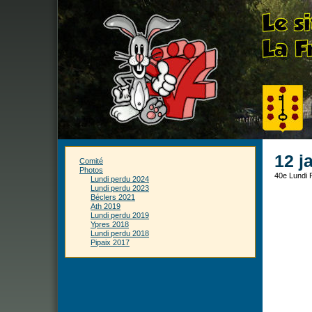
12 j
Comité
Photos
40e Lundi P
Lundi perdu 2024
Lundi perdu 2023
Béclers 2021
Ath 2019
Lundi perdu 2019
Ypres 2018
Lundi perdu 2018
Pipaix 2017